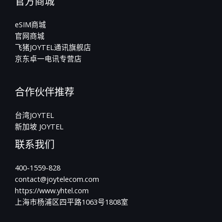
官方商城
eSIM商城
官网商城
飞猪JOYTEL通讯旗舰店
京东卓一电讯专营店
合作伙伴推荐
台湾JOYTEL
新加坡 JOYTEL
联系我们
400-1559-828
contact@joytelecom.com
https://www.yhtel.com
上海市杨浦区四平路1063号1808室