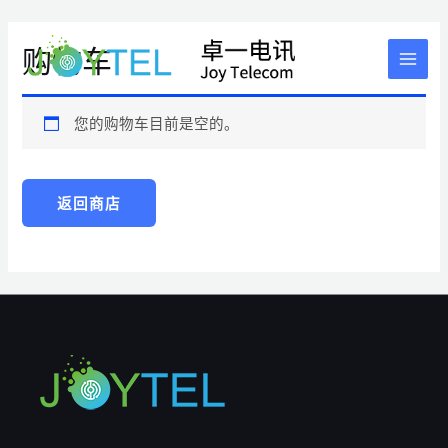
跳
至
购物车
内
MAI
容
MEN
您的购物车目前是空的。
返回商店